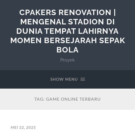
CPAKERS RENOVATION |
MENGENAL STADION DI
DUNIA TEMPAT LAHIRNYA
MOMEN BERSEJARAH SEPAK
BOLA
Proyek
SHOW MENU
TAG:
GAME ONLINE TERBARU
MEI 22, 2025