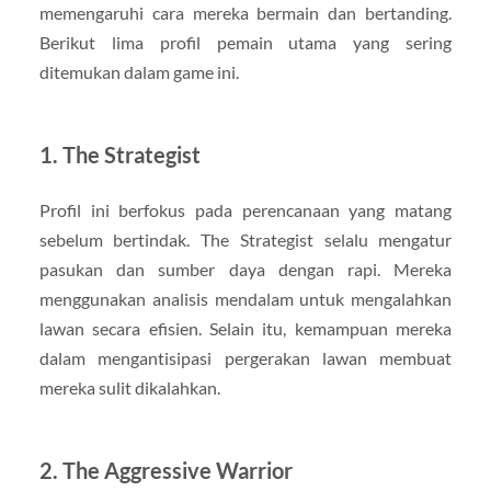
memengaruhi cara mereka bermain dan bertanding.
Berikut lima profil pemain utama yang sering
ditemukan dalam game ini.
1. The Strategist
Profil ini berfokus pada perencanaan yang matang
sebelum bertindak. The Strategist selalu mengatur
pasukan dan sumber daya dengan rapi. Mereka
menggunakan analisis mendalam untuk mengalahkan
lawan secara efisien. Selain itu, kemampuan mereka
dalam mengantisipasi pergerakan lawan membuat
mereka sulit dikalahkan.
2. The Aggressive Warrior