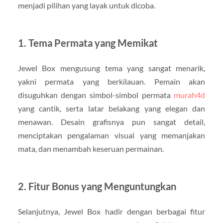
menjadi pilihan yang layak untuk dicoba.
1. Tema Permata yang Memikat
Jewel Box mengusung tema yang sangat menarik,
yakni permata yang berkilauan. Pemain akan
disuguhkan dengan simbol-simbol permata
murah4d
yang cantik, serta latar belakang yang elegan dan
menawan. Desain grafisnya pun sangat detail,
menciptakan pengalaman visual yang memanjakan
mata, dan menambah keseruan permainan.
2. Fitur Bonus yang Menguntungkan
Selanjutnya, Jewel Box hadir dengan berbagai fitur