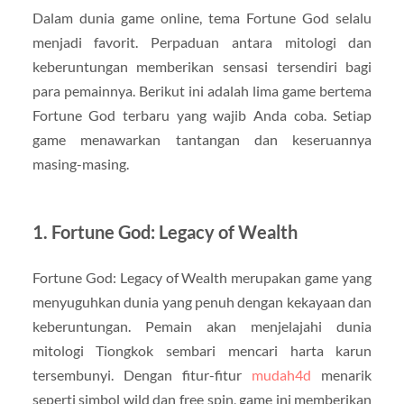
Dalam dunia game online, tema Fortune God selalu
menjadi favorit. Perpaduan antara mitologi dan
keberuntungan memberikan sensasi tersendiri bagi
para pemainnya. Berikut ini adalah lima game bertema
Fortune God terbaru yang wajib Anda coba. Setiap
game menawarkan tantangan dan keseruannya
masing-masing.
1. Fortune God: Legacy of Wealth
Fortune God: Legacy of Wealth merupakan game yang
menyuguhkan dunia yang penuh dengan kekayaan dan
keberuntungan. Pemain akan menjelajahi dunia
mitologi Tiongkok sembari mencari harta karun
tersembunyi. Dengan fitur-fitur
mudah4d
menarik
seperti simbol wild dan free spin, game ini memberikan