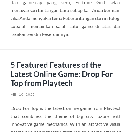
dan gameplay yang seru, Fortune God selalu
menawarkan tantangan baru setiap kali Anda bermain.
Jika Anda menyukai tema keberuntungan dan mitologi,
cobalah memainkan salah satu game di atas dan
rasakan sendiri keseruannya!
5 Featured Features of the
Latest Online Game: Drop For
Top from Playtech
MEI 10, 2025
Drop For Top is the latest online game from Playtech
that combines the theme of big city luxury with
innovative game mechanics. With an attractive visual
design and sophisticated features, this game offers an