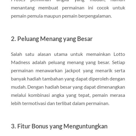
menantang membuat permainan ini cocok untuk
pemain pemula maupun pemain berpengalaman.
2. Peluang Menang yang Besar
Salah satu alasan utama untuk memainkan Lotto
Madness adalah peluang menang yang besar. Setiap
permainan menawarkan jackpot yang menarik serta
banyak hadiah tambahan yang dapat diperoleh dengan
mudah. ​​Dengan hadiah besar yang dapat dimenangkan
melalui kombinasi angka yang tepat, pemain merasa
lebih termotivasi dan terlibat dalam permainan.
3. Fitur Bonus yang Menguntungkan