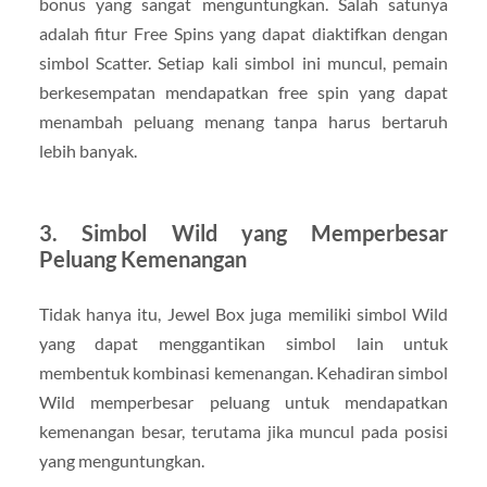
bonus yang sangat menguntungkan. Salah satunya
adalah fitur Free Spins yang dapat diaktifkan dengan
simbol Scatter. Setiap kali simbol ini muncul, pemain
berkesempatan mendapatkan free spin yang dapat
menambah peluang menang tanpa harus bertaruh
lebih banyak.
3. Simbol Wild yang Memperbesar
Peluang Kemenangan
Tidak hanya itu, Jewel Box juga memiliki simbol Wild
yang dapat menggantikan simbol lain untuk
membentuk kombinasi kemenangan. Kehadiran simbol
Wild memperbesar peluang untuk mendapatkan
kemenangan besar, terutama jika muncul pada posisi
yang menguntungkan.