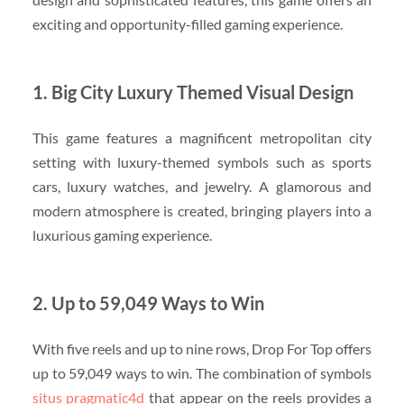
exciting and opportunity-filled gaming experience.
1. Big City Luxury Themed Visual Design
This game features a magnificent metropolitan city
setting with luxury-themed symbols such as sports
cars, luxury watches, and jewelry. A glamorous and
modern atmosphere is created, bringing players into a
luxurious gaming experience.
2. Up to 59,049 Ways to Win
With five reels and up to nine rows, Drop For Top offers
up to 59,049 ways to win. The combination of symbols
situs pragmatic4d
that appear on the reels provides a