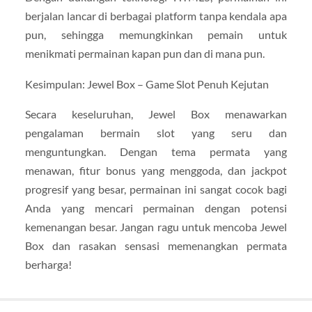
berjalan lancar di berbagai platform tanpa kendala apa
pun, sehingga memungkinkan pemain untuk
menikmati permainan kapan pun dan di mana pun.
Kesimpulan: Jewel Box – Game Slot Penuh Kejutan
Secara keseluruhan, Jewel Box menawarkan
pengalaman bermain slot yang seru dan
menguntungkan. Dengan tema permata yang
menawan, fitur bonus yang menggoda, dan jackpot
progresif yang besar, permainan ini sangat cocok bagi
Anda yang mencari permainan dengan potensi
kemenangan besar. Jangan ragu untuk mencoba Jewel
Box dan rasakan sensasi memenangkan permata
berharga!