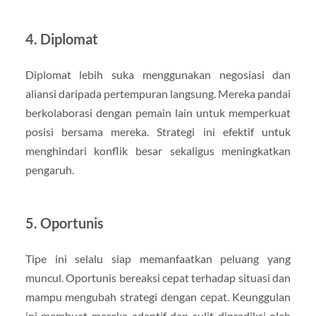
4. Diplomat
Diplomat lebih suka menggunakan negosiasi dan
aliansi daripada pertempuran langsung. Mereka pandai
berkolaborasi dengan pemain lain untuk memperkuat
posisi bersama mereka. Strategi ini efektif untuk
menghindari konflik besar sekaligus meningkatkan
pengaruh.
5. Oportunis
Tipe ini selalu siap memanfaatkan peluang yang
muncul. Oportunis bereaksi cepat terhadap situasi dan
mampu mengubah strategi dengan cepat. Keunggulan
ini membuat mereka adaptif dan sulit diprediksi oleh