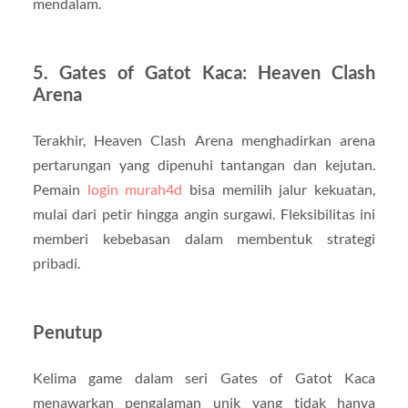
mendalam.
5.
Gates of Gatot Kaca: Heaven Clash
Arena
Terakhir, Heaven Clash Arena menghadirkan arena
pertarungan yang dipenuhi tantangan dan kejutan.
Pemain
login murah4d
bisa memilih jalur kekuatan,
mulai dari petir hingga angin surgawi. Fleksibilitas ini
memberi kebebasan dalam membentuk strategi
pribadi.
Penutup
Kelima game dalam seri Gates of Gatot Kaca
menawarkan pengalaman unik yang tidak hanya