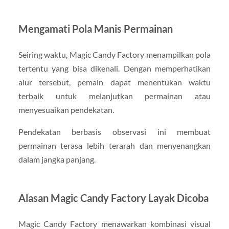
Mengamati Pola Manis Permainan
Seiring waktu, Magic Candy Factory menampilkan pola
tertentu yang bisa dikenali. Dengan memperhatikan
alur tersebut, pemain dapat menentukan waktu
terbaik untuk melanjutkan permainan atau
menyesuaikan pendekatan.
Pendekatan berbasis observasi ini membuat
permainan terasa lebih terarah dan menyenangkan
dalam jangka panjang.
Alasan Magic Candy Factory Layak Dicoba
Magic Candy Factory menawarkan kombinasi visual