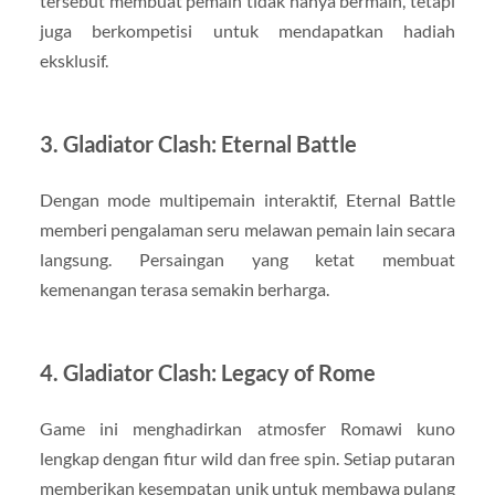
tersebut membuat pemain tidak hanya bermain, tetapi
juga berkompetisi untuk mendapatkan hadiah
eksklusif.
3.
Gladiator Clash: Eternal Battle
Dengan mode multipemain interaktif, Eternal Battle
memberi pengalaman seru melawan pemain lain secara
langsung. Persaingan yang ketat membuat
kemenangan terasa semakin berharga.
4.
Gladiator Clash: Legacy of Rome
Game ini menghadirkan atmosfer Romawi kuno
lengkap dengan fitur wild dan free spin. Setiap putaran
memberikan kesempatan unik untuk membawa pulang