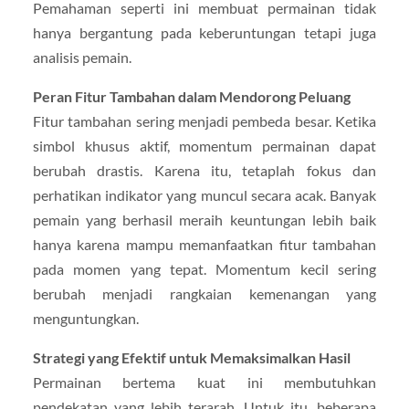
Pemahaman seperti ini membuat permainan tidak
hanya bergantung pada keberuntungan tetapi juga
analisis pemain.
Peran Fitur Tambahan dalam Mendorong Peluang
Fitur tambahan sering menjadi pembeda besar. Ketika
simbol khusus aktif, momentum permainan dapat
berubah drastis. Karena itu, tetaplah fokus dan
perhatikan indikator yang muncul secara acak. Banyak
pemain yang berhasil meraih keuntungan lebih baik
hanya karena mampu memanfaatkan fitur tambahan
pada momen yang tepat. Momentum kecil sering
berubah menjadi rangkaian kemenangan yang
menguntungkan.
Strategi yang Efektif untuk Memaksimalkan Hasil
Permainan bertema kuat ini membutuhkan
pendekatan yang lebih terarah. Untuk itu, beberapa