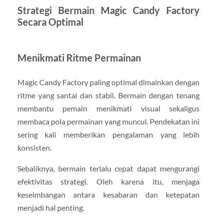
Strategi Bermain Magic Candy Factory
Secara Optimal
Menikmati Ritme Permainan
Magic Candy Factory paling optimal dimainkan dengan
ritme yang santai dan stabil. Bermain dengan tenang
membantu pemain menikmati visual sekaligus
membaca pola permainan yang muncul. Pendekatan ini
sering kali memberikan pengalaman yang lebih
konsisten.
Sebaliknya, bermain terlalu cepat dapat mengurangi
efektivitas strategi. Oleh karena itu, menjaga
keseimbangan antara kesabaran dan ketepatan
menjadi hal penting.