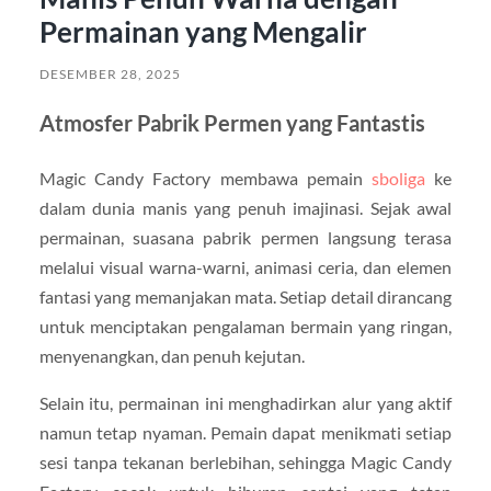
Permainan yang Mengalir
DESEMBER 28, 2025
Atmosfer Pabrik Permen yang Fantastis
Magic Candy Factory membawa pemain
sboliga
ke
dalam dunia manis yang penuh imajinasi. Sejak awal
permainan, suasana pabrik permen langsung terasa
melalui visual warna-warni, animasi ceria, dan elemen
fantasi yang memanjakan mata. Setiap detail dirancang
untuk menciptakan pengalaman bermain yang ringan,
menyenangkan, dan penuh kejutan.
Selain itu, permainan ini menghadirkan alur yang aktif
namun tetap nyaman. Pemain dapat menikmati setiap
sesi tanpa tekanan berlebihan, sehingga Magic Candy