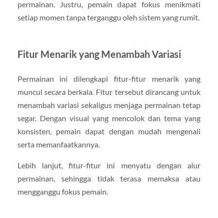
permainan. Justru, pemain dapat fokus menikmati
setiap momen tanpa terganggu oleh sistem yang rumit.
Fitur Menarik yang Menambah Variasi
Permainan ini dilengkapi fitur-fitur menarik yang
muncul secara berkala. Fitur tersebut dirancang untuk
menambah variasi sekaligus menjaga permainan tetap
segar. Dengan visual yang mencolok dan tema yang
konsisten, pemain dapat dengan mudah mengenali
serta memanfaatkannya.
Lebih lanjut, fitur-fitur ini menyatu dengan alur
permainan, sehingga tidak terasa memaksa atau
mengganggu fokus pemain.