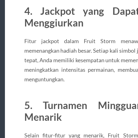
4. Jackpot yang Dapa
Menggiurkan
Fitur jackpot dalam Fruit Storm mena
memenangkan hadiah besar. Setiap kali simbol
tepat, Anda memiliki kesempatan untuk memena
meningkatkan intensitas permainan, membua
menguntungkan.
5. Turnamen Minggua
Menarik
Selain fitur-fitur yang menarik, Fruit St