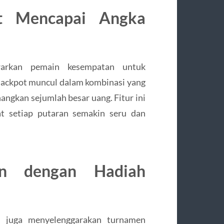
t Mencapai Angka
warkan pemain kesempatan untuk
 jackpot muncul dalam kombinasi yang
ngkan sejumlah besar uang. Fitur ini
t setiap putaran semakin seru dan
n dengan Hadiah
orm juga menyelenggarakan turnamen