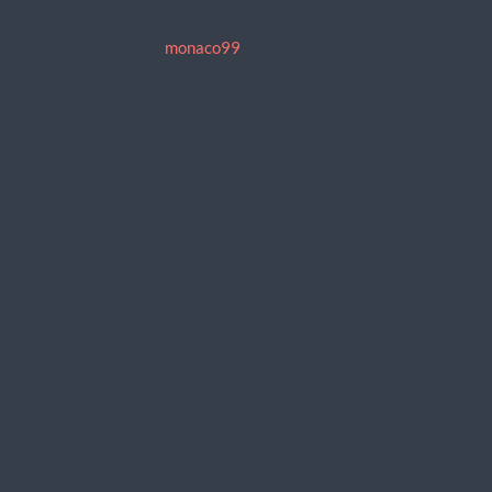
monaco99