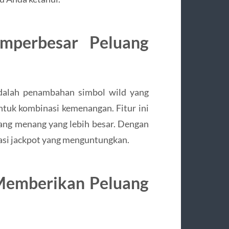
mperbesar Peluang
adalah penambahan simbol wild yang
tuk kombinasi kemenangan. Fitur ini
ang menang yang lebih besar. Dengan
asi jackpot yang menguntungkan.
 Memberikan Peluang