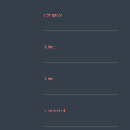
slot gacor
itubet
itubet
rajatotobet