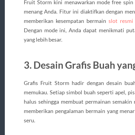
Fruit Storm kini menawarkan mode free spi
menang Anda. Fitur ini diaktifkan dengan me
memberikan kesempatan bermain
slot resmi
Dengan mode ini, Anda dapat menikmati put
yang lebih besar.
3. Desain Grafis Buah ya
Grafis Fruit Storm hadir dengan desain bu
memukau. Setiap simbol buah seperti apel, pis
halus sehingga membuat permainan semakin m
memberikan pengalaman bermain yang menari
seru.