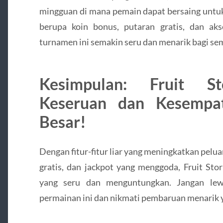
mingguan di mana pemain dapat bersaing untu
berupa koin bonus, putaran gratis, dan akse
turnamen ini semakin seru dan menarik bagi se
Kesimpulan: Fruit S
Keseruan dan Kesempa
Besar!
Dengan fitur-fitur liar yang meningkatkan pel
gratis, dan jackpot yang menggoda, Fruit S
yang seru dan menguntungkan. Jangan le
permainan ini dan nikmati pembaruan menarik y