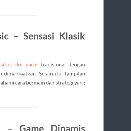
ic – Sensasi Klasik
n
situs slot gacor
tradisional dengan
 dimanfaatkan. Selain itu, tampilan
hami cara bermain dan strategi yang
es – Game Dinamis