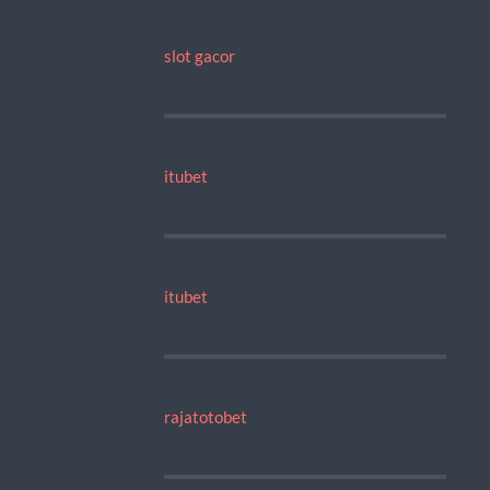
slot gacor
itubet
itubet
rajatotobet